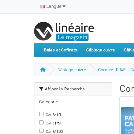
Langue
Baies et Coffrets
Câblage cuivre
Câbl
Câblage cuivre
Cordons RJ45 – C
Cor
Affiner la Recherche
Catégorie
Cat.5e (0)
Cat.6 (75)
Cat.6A (50)