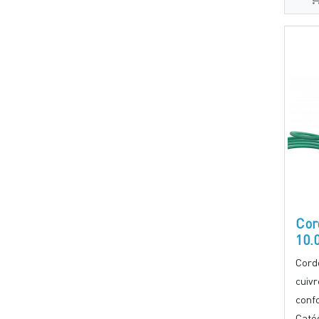
Cor
10.
Cord
cuiv
conf
Catég