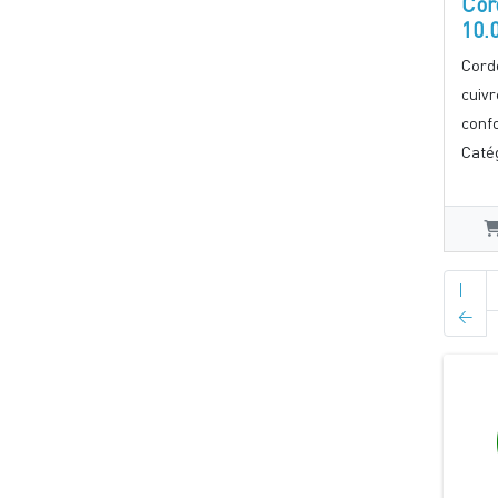
Cor
10.
Cord
cuiv
conf
Catég
|
<