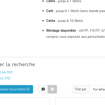
Cat5e
: jusqu’à 1 Gbit/s
Cat6
: jusqu’à 1 Gbit/s (avec bande pa
Cat6a
: jusqu’à 10 Gbit/s
Blindage disponible
: U/UTP, F/UTP, S/
compris ceux exposés aux perturbatio
ner la recherche
t.6A (50)
t.6 (75)
parer les produits (0)
Trier par