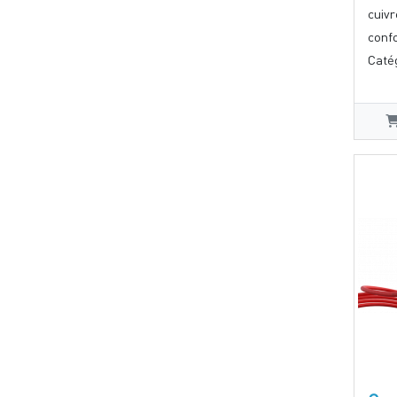
cuiv
conf
Catég