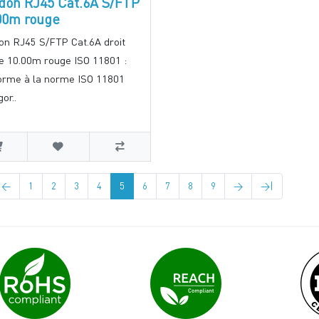
don RJ45 Cat.6A S/FTP
00m rouge
on RJ45 S/FTP Cat.6A droit
re 10.00m rouge ISO 11801 :
orme à la norme ISO 11801
or..
<
1
2
3
4
5
6
7
8
9
>
>|