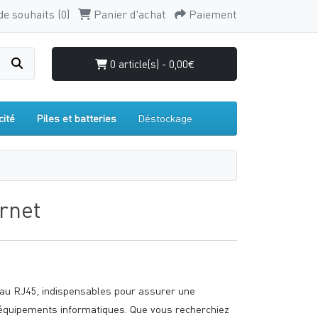
de souhaits (0)
Panier d'achat
Paiement
0 article(s) - 0,00€
cité
Piles et batteries
Déstockage
rnet
au RJ45, indispensables pour assurer une
 équipements informatiques. Que vous recherchiez