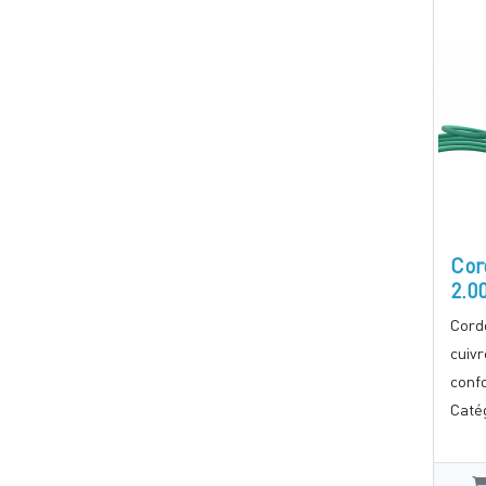
Cor
2.0
Cord
cuivr
conf
Catég