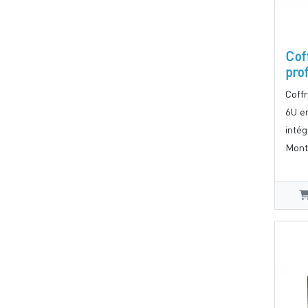
Cof
pro
Coff
6U e
intég
Monta