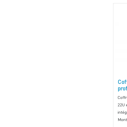
Cof
pro
Coff
22U 
intég
Mont