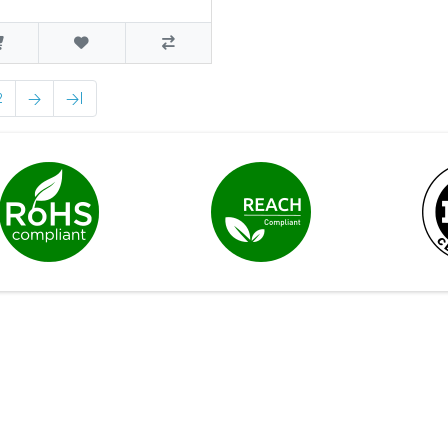
2
>
>|