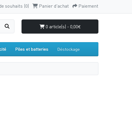
de souhaits (0)
Panier d'achat
Paiement
0 article(s) - 0,00€
cité
Piles et batteries
Déstockage