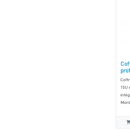
Cof
pro
Coff
15U 
intég
Mont