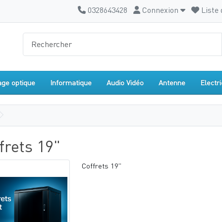
0328643428
Connexion
Liste 
age optique
Informatique
Audio Vidéo
Antenne
Electri
frets 19"
Coffrets 19"