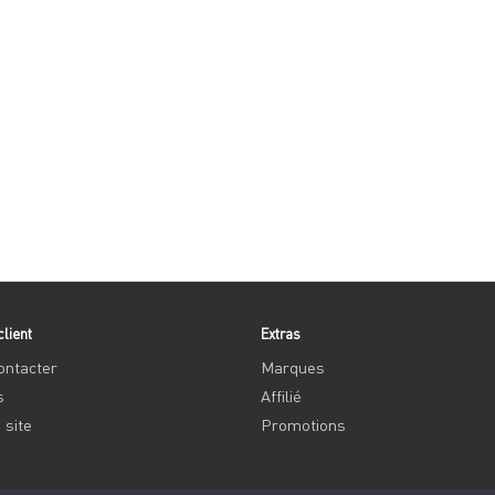
client
Extras
ontacter
Marques
s
Affilié
 site
Promotions