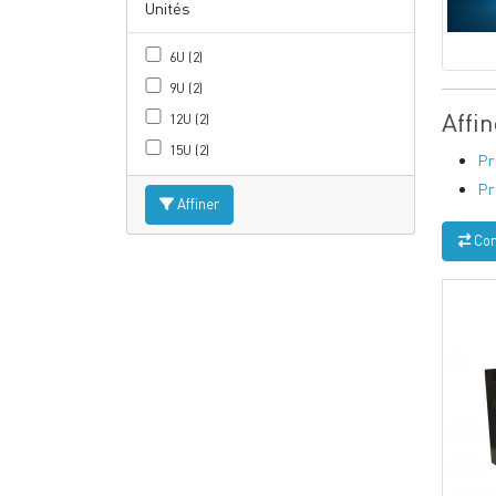
Unités
6U (2)
9U (2)
Affi
12U (2)
15U (2)
Pr
Pr
Affiner
Com