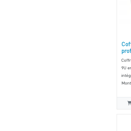
Cof
pro
Coff
9U e
intég
Monta