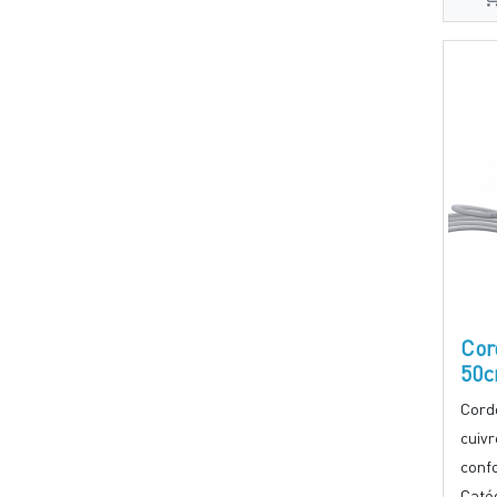
Cor
50c
Cord
cuiv
conf
Catég