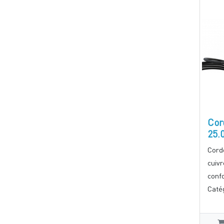
Cor
25.
Cord
cuivr
conf
Catég