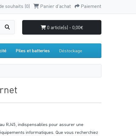
de souhaits (0)
Panier d'achat
Paiement
0 article(s) - 0,00€
cité
Piles et batteries
Déstockage
rnet
au RJ45, indispensables pour assurer une
 équipements informatiques. Que vous recherchiez