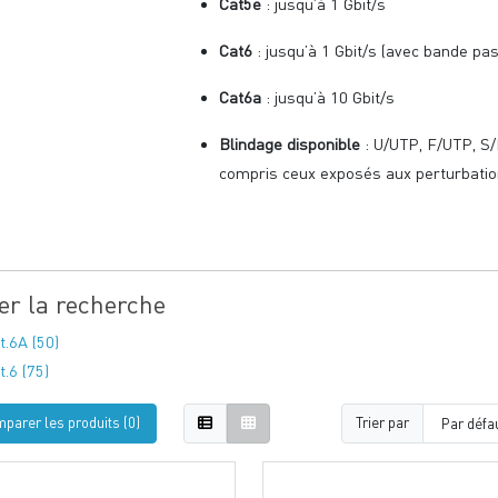
Cat5e
: jusqu’à 1 Gbit/s
Cat6
: jusqu’à 1 Gbit/s (avec bande pa
Cat6a
: jusqu’à 10 Gbit/s
Blindage disponible
: U/UTP, F/UTP, S/
compris ceux exposés aux perturbatio
ner la recherche
t.6A (50)
t.6 (75)
parer les produits (0)
Trier par