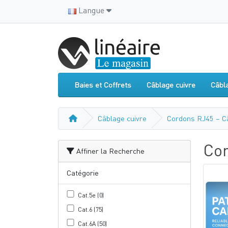
Langue
Baies et Coffrets
Câblage cuivre
Câbl
Câblage cuivre
Cordons RJ45 – C
Cor
Affiner la Recherche
Catégorie
Cat.5e (0)
Cat.6 (75)
Cat.6A (50)