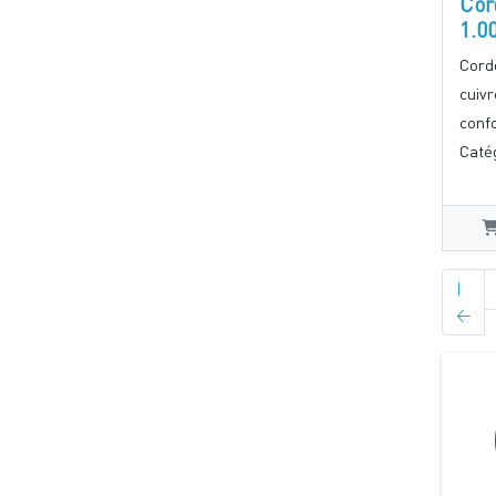
Cor
1.0
Cord
cuiv
conf
Catég
|
<