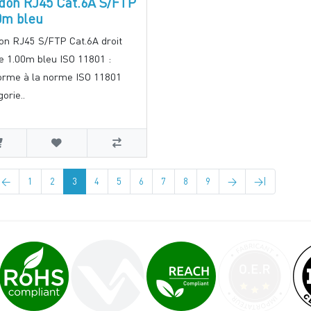
don RJ45 Cat.6A S/FTP
0m bleu
on RJ45 S/FTP Cat.6A droit
re 1.00m bleu ISO 11801 :
orme à la norme ISO 11801
orie..
<
1
2
3
4
5
6
7
8
9
>
>|