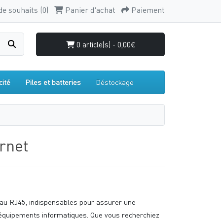
de souhaits (0)
Panier d'achat
Paiement
0 article(s) - 0,00€
cité
Piles et batteries
Déstockage
rnet
au RJ45, indispensables pour assurer une
 équipements informatiques. Que vous recherchiez