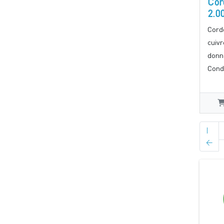
Cor
2.0
Cord
cuiv
donn
Cond
|
<