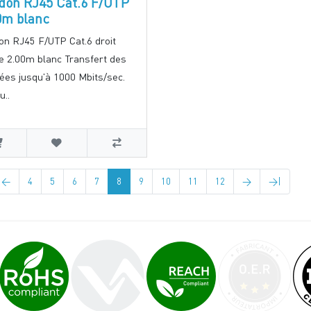
don RJ45 Cat.6 F/UTP
0m blanc
on RJ45 F/UTP Cat.6 droit
re 2.00m blanc Transfert des
ées jusqu'à 1000 Mbits/sec.
u..
<
4
5
6
7
8
9
10
11
12
>
>|