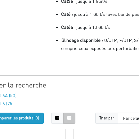
Cat5e
: jusqu’à 1 Gbit/s
Cat6
: jusqu’à 1 Gbit/s (avec bande pa
Cat6a
: jusqu’à 10 Gbit/s
Blindage disponible
: U/UTP, F/UTP, S/
compris ceux exposés aux perturbatio
ner la recherche
t.6A (50)
t.6 (75)
parer les produits (0)
Trier par