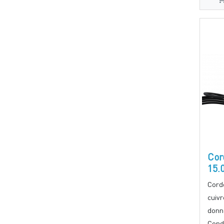
Cor
15.
Cord
cuiv
donn
Cond