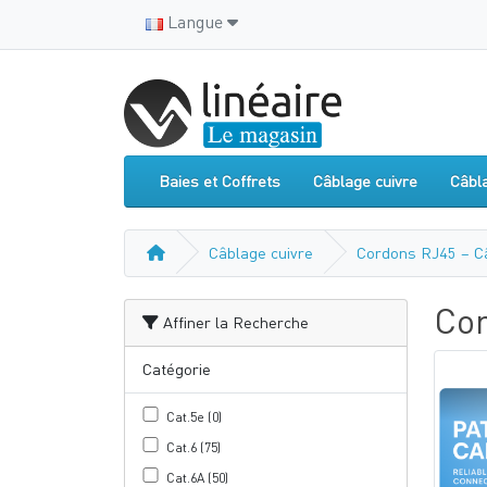
Langue
Baies et Coffrets
Câblage cuivre
Câbl
Câblage cuivre
Cordons RJ45 – C
Cor
Affiner la Recherche
Catégorie
Cat.5e (0)
Cat.6 (75)
Cat.6A (50)