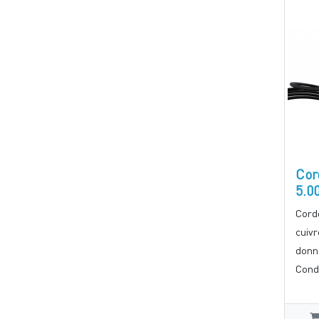
Cor
5.0
Cord
cuiv
donn
Cond