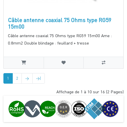
Câble antenne coaxial 75 Ohms type RG59
15m00
Câble antenne coaxial 75 Ohms type RG59 15m00 Ame :
0.8mm2 Double blindage : feuillard + tresse
1
2
>
>|
Affichage de 1 à 10 sur 16 (2 Pages)