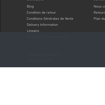
Blog
Nous c
Condition de retour
Retour
Conditions Générales de Vente
Plan du
Delivery Information
Lineaire
Politique de Confidentialité
Propulsé par
OpenCart
Lineaire © 2026