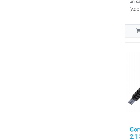
un câ
(AOC)
Cor
2.1