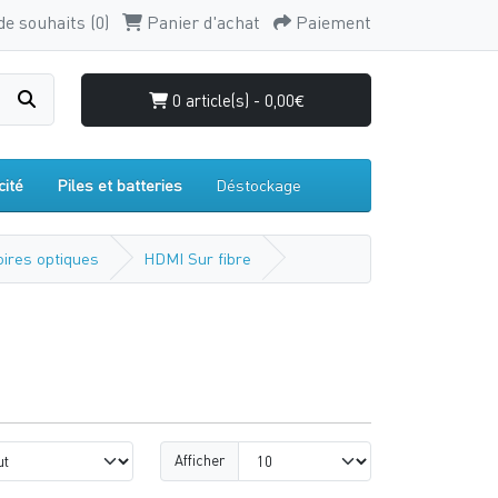
de souhaits (0)
Panier d'achat
Paiement
0 article(s) - 0,00€
cité
Piles et batteries
Déstockage
ires optiques
HDMI Sur fibre
Afficher