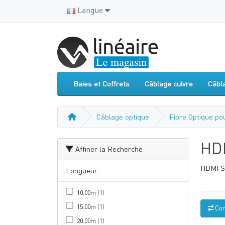
Langue
Baies et Coffrets
Câblage cuivre
Câbl
Câblage optique
Fibre Optique po
HDM
Affiner la Recherche
HDMI Su
Longueur
10.00m (1)
15.00m (1)
Com
20.00m (1)