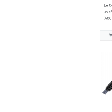
Le C
un câ
(AOC)