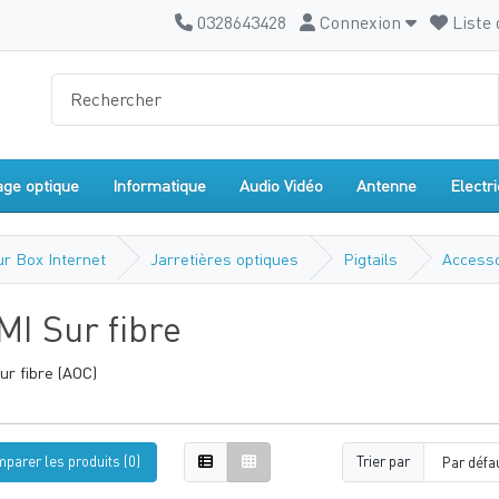
0328643428
Connexion
Liste 
age optique
Informatique
Audio Vidéo
Antenne
Electri
ur Box Internet
Jarretières optiques
Pigtails
Accesso
I Sur fibre
r fibre (AOC)
parer les produits (0)
Trier par