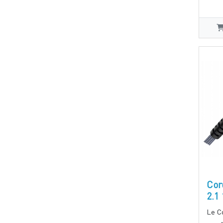
Cor
2.1
Le C