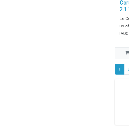
Cor
2.1
Le C
un câ
(AOC)
1