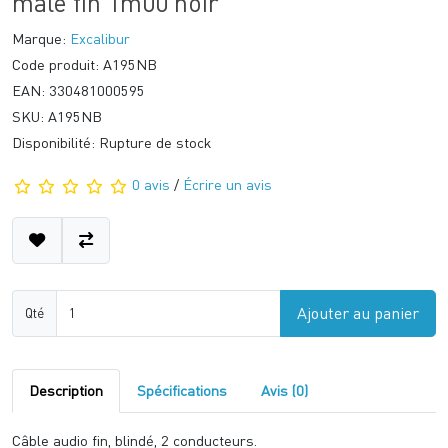
mâle fin 1m00 noir
Marque:
Excalibur
Code produit: A195NB
EAN: 330481000595
SKU: A195NB
Disponibilité: Rupture de stock
0 avis
/
Écrire un avis
Ajouter au panier
Qté
Description
Spécifications
Avis (0)
Câble audio fin, blindé, 2 conducteurs.