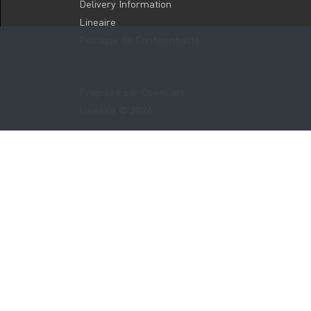
Delivery Information
Lineaire
Politique de Confidentialité
Propulsé par
OpenCart
Lineaire © 2026