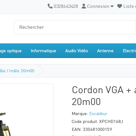
0328643428
Connexion
Liste 
age optique
Informatique
Audio Vidéo
Antenne
Electri
âle / mâle 20m00
Cordon VGA + 
20m00
Marque:
Excalibur
Code produit: XPCHD168J
EAN: 330481000159