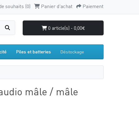
de souhaits (0)
Panier d'achat
Paiement
0 article(s) - 0,00€
cité
Piles et batteries
Déstockage
audio mâle / mâle