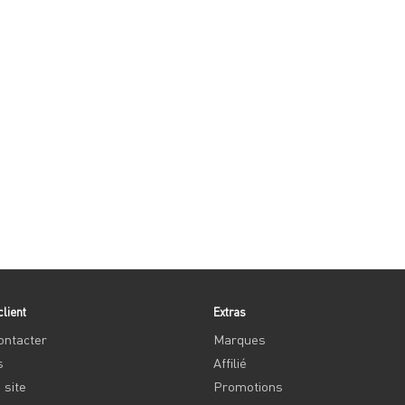
client
Extras
ontacter
Marques
s
Affilié
 site
Promotions