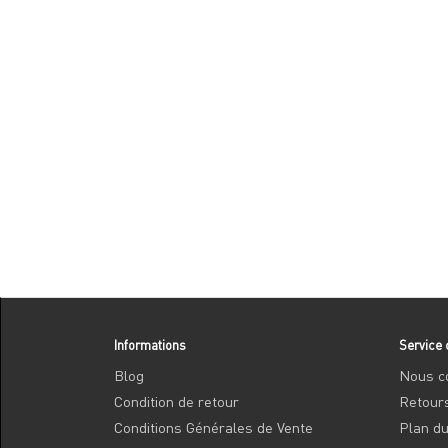
Informations
Service 
Blog
Nous c
Condition de retour
Retour
Conditions Générales de Vente
Plan du