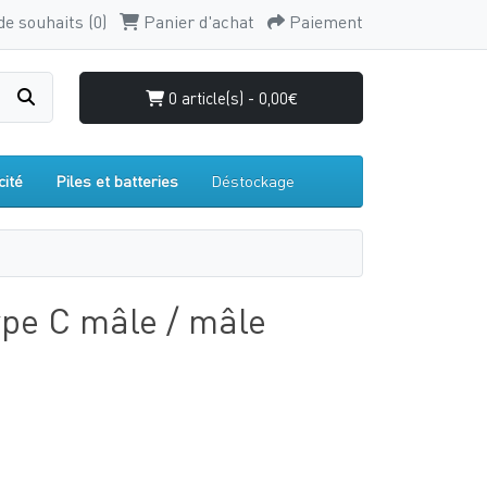
de souhaits (0)
Panier d'achat
Paiement
0 article(s) - 0,00€
cité
Piles et batteries
Déstockage
pe C mâle / mâle