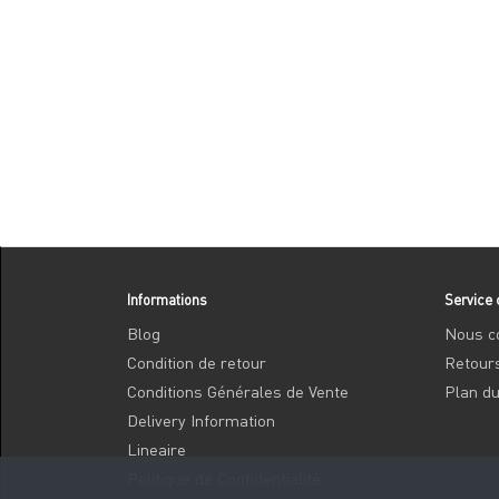
Informations
Service 
Blog
Nous c
Condition de retour
Retour
Conditions Générales de Vente
Plan du
Delivery Information
Lineaire
Politique de Confidentialité