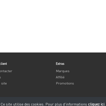
client
Extras
ontacter
Marques
s
Affilié
 site
Promotions
Ce site utilise des cookies. Pour plus d'informations
cliquez ici
.