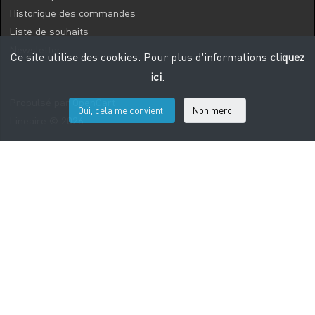
Historique des commandes
Liste de souhaits
Newsletter
Ce site utilise des cookies. Pour plus d'informations
cliquez
ici
.
Propulsé par
OpenCart
Oui, cela me convient!
Non merci!
Lineaire © 2026