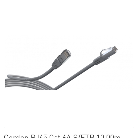
Cordon RJ45 Cat.6A S/FTP 10.00m