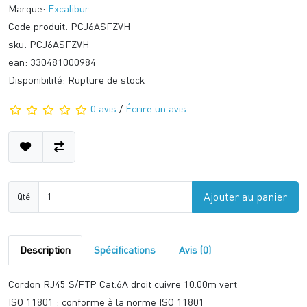
Marque:
Excalibur
Code produit: PCJ6ASFZVH
sku: PCJ6ASFZVH
ean: 330481000984
Disponibilité: Rupture de stock
0 avis
/
Écrire un avis
Ajouter au panier
Qté
Description
Spécifications
Avis (0)
Cordon RJ45 S/FTP Cat.6A droit cuivre 10.00m vert
ISO 11801 : conforme à la norme ISO 11801