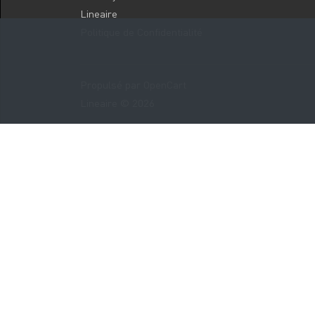
Lineaire
Politique de Confidentialité
Propulsé par
OpenCart
Lineaire © 2026