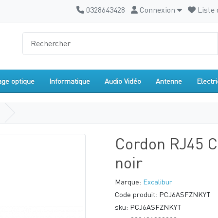
0328643428
Connexion
Liste 
age optique
Informatique
Audio Vidéo
Antenne
Electri
Cordon RJ45 C
noir
Marque:
Excalibur
Code produit: PCJ6ASFZNKYT
sku: PCJ6ASFZNKYT