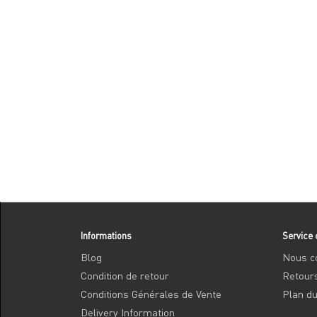
Informations
Service 
Blog
Nous c
Condition de retour
Retour
Conditions Générales de Vente
Plan du
Delivery Information