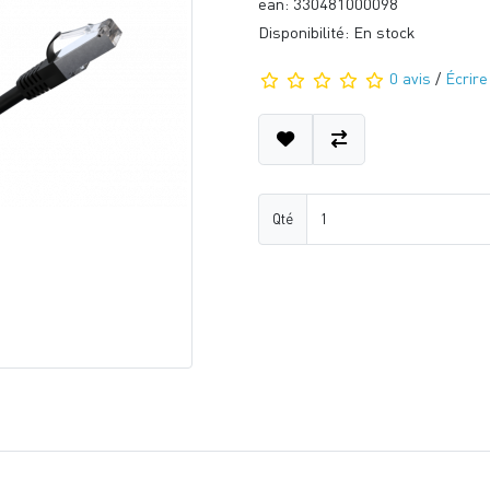
ean: 330481000098
Disponibilité: En stock
0 avis
/
Écrire
Qté