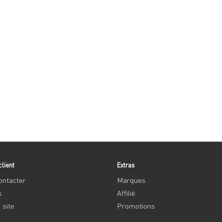
client
Extras
ontacter
Marques
s
Affilié
 site
Promotions