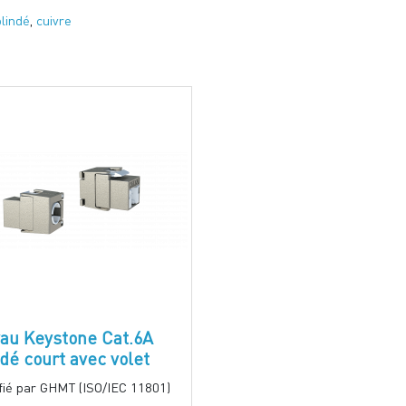
blindé
,
cuivre
au Keystone Cat.6A
ndé court avec volet
ifié par GHMT (ISO/IEC 11801)