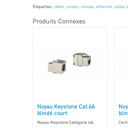
Étiquettes:
câble
,
cordon
,
réseau
,
ethernet
,
cat6a
,
Produits Connexes
Noyau Keystone Cat.6A
Noy
blindé court
bli
Noyau Keystone Catégorie 6A,
Cert