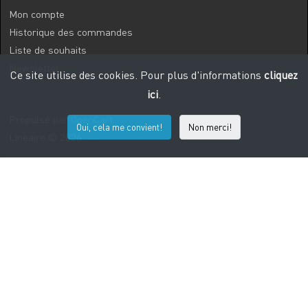
Mon compte
Historique des commandes
Liste de souhaits
Newsletter
Ce site utilise des cookies. Pour plus d'informations
cliquez
ici
.
Propulsé par
OpenCart
Oui, cela me convient!
Non merci!
Lineaire © 2026