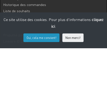
Historique des commandes
Liste de souhaits
Newsletter
Ce site utilise des cookies. Pour plus d'informations
cliquez
ici
.
Propulsé par
OpenCart
Oui, cela me convient!
Non merci!
Lineaire © 2026